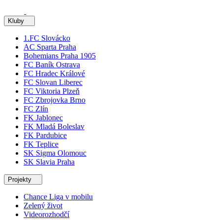
Kluby
1.FC Slovácko
AC Sparta Praha
Bohemians Praha 1905
FC Baník Ostrava
FC Hradec Králové
FC Slovan Liberec
FC Viktoria Plzeň
FC Zbrojovka Brno
FC Zlín
FK Jablonec
FK Mladá Boleslav
FK Pardubice
FK Teplice
SK Sigma Olomouc
SK Slavia Praha
Projekty
Chance Liga v mobilu
Zelený život
Videorozhodčí