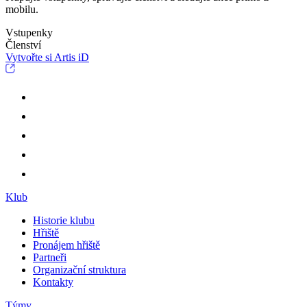
mobilu.
Vstupenky
Členství
Vytvořte si Artis iD
Klub
Historie klubu
Hřiště
Pronájem hřiště
Partneři
Organizační struktura
Kontakty
Týmy