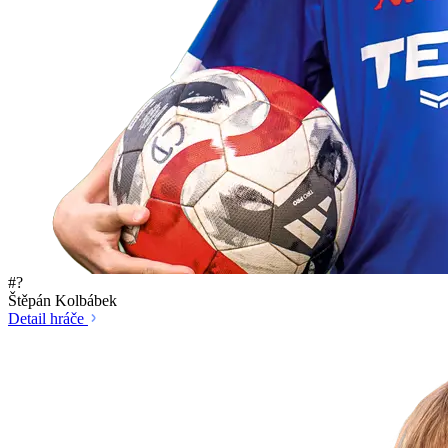
#?
Štěpán Kolbábek
Detail hráče