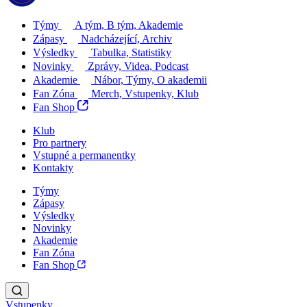
Týmy
A tým, B tým, Akademie
Zápasy
Nadcházející, Archiv
Výsledky
Tabulka, Statistiky
Novinky
Zprávy, Videa, Podcast
Akademie
Nábor, Týmy, O akademii
Fan Zóna
Merch, Vstupenky, Klub
Fan Shop
Klub
Pro partnery
Vstupné a permanentky
Kontakty
Týmy
Zápasy
Výsledky
Novinky
Akademie
Fan Zóna
Fan Shop
Vstupenky