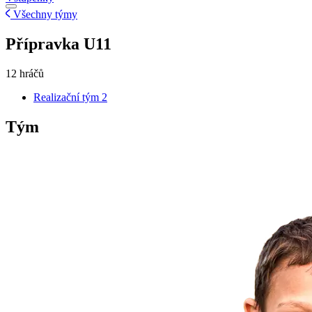
Všechny týmy
Přípravka U11
12 hráčů
Realizační tým
2
Tým