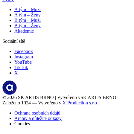
A tým – Muži
A tým – Ženy
B tým – Muži
B tým – Ženy
Akademie
Sociální sítě
Facebook
Instagram
YouTube
TikTok
X
© 2026
SK ARTIS BRNO | Vytvořeno v
SK ARTIS BRNO |
Založeno 1924 — Vytvořeno v
X Production s.r.o.
Ochrana osobních údajů
Archiv a důležité odkazy
Cookies