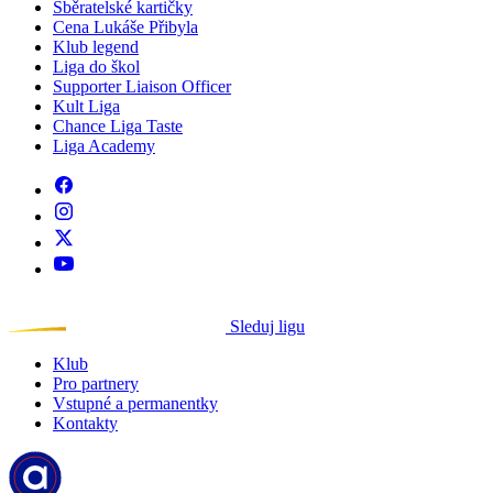
Sběratelské kartičky
Cena Lukáše Přibyla
Klub legend
Liga do škol
Supporter Liaison Officer
Kult Liga
Chance Liga Taste
Liga Academy
Sleduj ligu
Klub
Pro partnery
Vstupné a permanentky
Kontakty