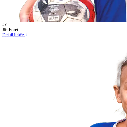
#?
Jiří Foret
Detail hráče