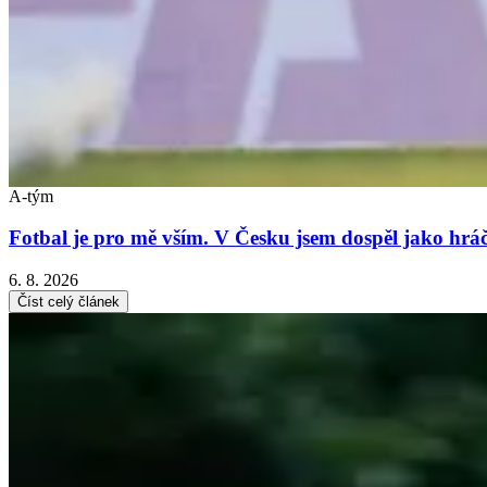
A-tým
Fotbal je pro mě vším. V Česku jsem dospěl jako hráč
6. 8. 2026
Číst celý článek