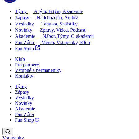
Týmy
A tým, B tým, Akademie
Zápasy
Nadcházející, Archiv
Výsledky
Tabulka, Statistiky
Novinky
Zprávy, Videa, Podcast
Akademie
Nábor, Týmy, O akademii
Fan Zóna
Merch, Vstupenky, Klub
Fan Shop
Klub
Pro partnery
Vstupné a permanentky
Kontakty
Týmy
Zápasy
Výsledky
Novinky
Akademie
Fan Zóna
Fan Shop
Vstupenky