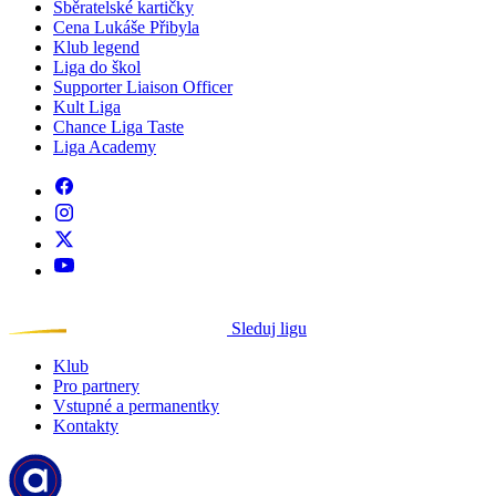
Sběratelské kartičky
Cena Lukáše Přibyla
Klub legend
Liga do škol
Supporter Liaison Officer
Kult Liga
Chance Liga Taste
Liga Academy
Sleduj ligu
Klub
Pro partnery
Vstupné a permanentky
Kontakty