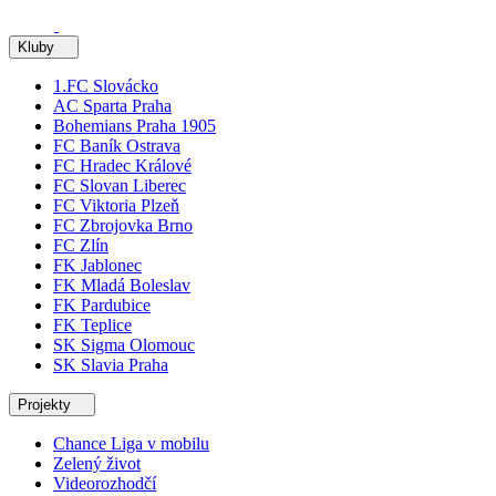
Kluby
1.FC Slovácko
AC Sparta Praha
Bohemians Praha 1905
FC Baník Ostrava
FC Hradec Králové
FC Slovan Liberec
FC Viktoria Plzeň
FC Zbrojovka Brno
FC Zlín
FK Jablonec
FK Mladá Boleslav
FK Pardubice
FK Teplice
SK Sigma Olomouc
SK Slavia Praha
Projekty
Chance Liga v mobilu
Zelený život
Videorozhodčí