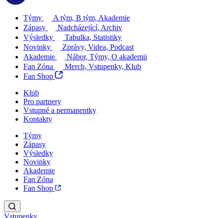
Týmy
A tým, B tým, Akademie
Zápasy
Nadcházející, Archiv
Výsledky
Tabulka, Statistiky
Novinky
Zprávy, Videa, Podcast
Akademie
Nábor, Týmy, O akademii
Fan Zóna
Merch, Vstupenky, Klub
Fan Shop
Klub
Pro partnery
Vstupné a permanentky
Kontakty
Týmy
Zápasy
Výsledky
Novinky
Akademie
Fan Zóna
Fan Shop
Vstupenky