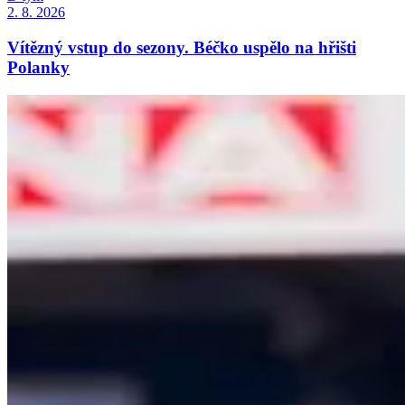
2. 8. 2026
Vítězný vstup do sezony. Béčko uspělo na hřišti
Polanky