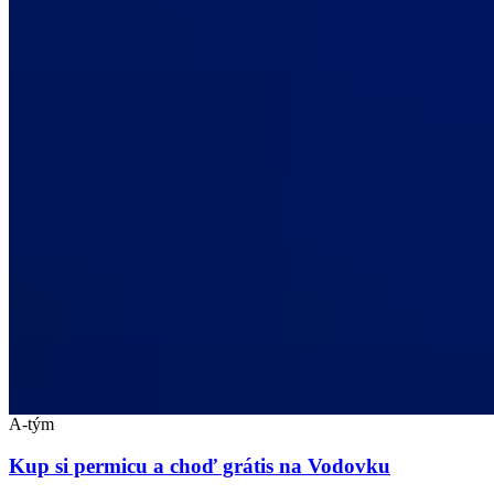
A-tým
Kup si permicu a choď grátis na Vodovku