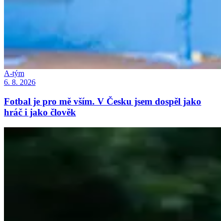
A-tým
6. 8. 2026
Fotbal je pro mě vším. V Česku jsem dospěl jako
hráč i jako člověk