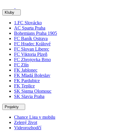
Kluby
1.FC Slovácko
AC Sparta Praha
Bohemians Praha 1905
FC Baník Ostrava
FC Hradec Králové
FC Slovan Liberec
FC Viktoria Plzeň
FC Zbrojovka Brno
FC Zlín
FK Jablonec
FK Mladá Boleslav
FK Pardubice
FK Teplice
SK Sigma Olomouc
SK Slavia Praha
Projekty
Chance Liga v mobilu
Zelený život
Videorozhodčí