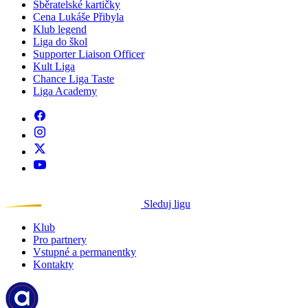
Sběratelské kartičky
Cena Lukáše Přibyla
Klub legend
Liga do škol
Supporter Liaison Officer
Kult Liga
Chance Liga Taste
Liga Academy
Sleduj ligu
Klub
Pro partnery
Vstupné a permanentky
Kontakty