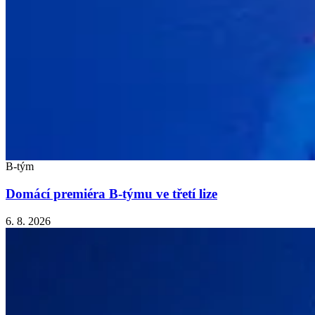
B-tým
Domácí premiéra B-týmu ve třetí lize
6. 8. 2026