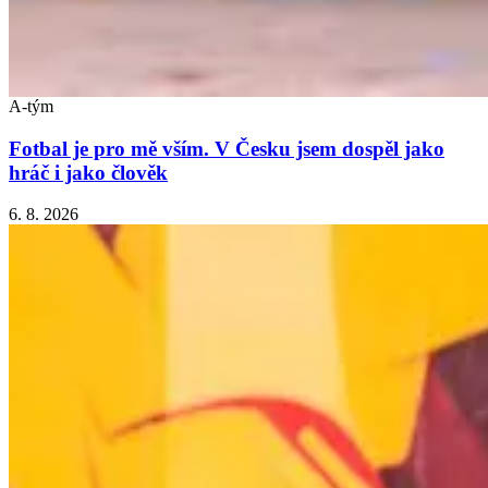
A-tým
Fotbal je pro mě vším. V Česku jsem dospěl jako
hráč i jako člověk
6. 8. 2026