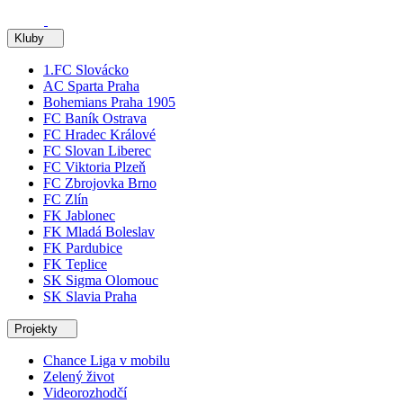
Kluby
1.FC Slovácko
AC Sparta Praha
Bohemians Praha 1905
FC Baník Ostrava
FC Hradec Králové
FC Slovan Liberec
FC Viktoria Plzeň
FC Zbrojovka Brno
FC Zlín
FK Jablonec
FK Mladá Boleslav
FK Pardubice
FK Teplice
SK Sigma Olomouc
SK Slavia Praha
Projekty
Chance Liga v mobilu
Zelený život
Videorozhodčí