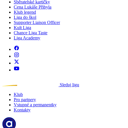
Sběratelské kartičky
Cena Lukáše Přibyla
Klub legend
Liga do škol
Supporter Liaison Officer
Kult Liga
Chance Liga Taste
Liga Academy
Sleduj ligu
Klub
Pro partnery
Vstupné a permanentky
Kontakty