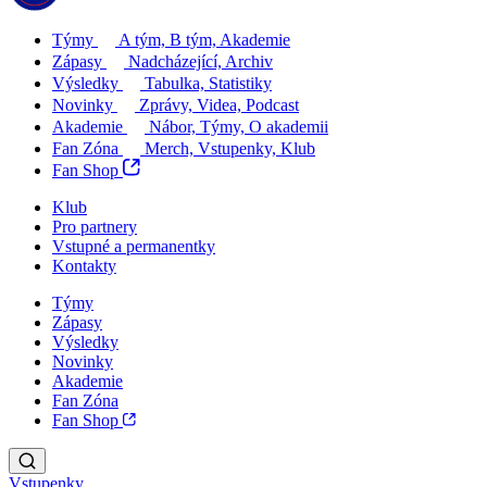
Týmy
A tým, B tým, Akademie
Zápasy
Nadcházející, Archiv
Výsledky
Tabulka, Statistiky
Novinky
Zprávy, Videa, Podcast
Akademie
Nábor, Týmy, O akademii
Fan Zóna
Merch, Vstupenky, Klub
Fan Shop
Klub
Pro partnery
Vstupné a permanentky
Kontakty
Týmy
Zápasy
Výsledky
Novinky
Akademie
Fan Zóna
Fan Shop
Vstupenky