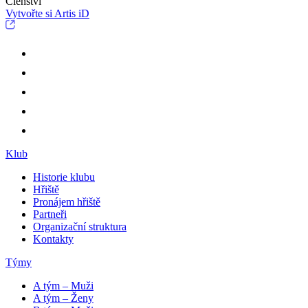
Členství
Vytvořte si Artis iD
Klub
Historie klubu
Hřiště
Pronájem hřiště
Partneři
Organizační struktura
Kontakty
Týmy
A tým – Muži
A tým – Ženy