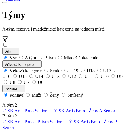
Týmy
A-tým, rezerva i mládežnické kategorie na jednom místě.
Vše
Vše
A tým
B tým
Mládež / akademie
Věková kategorie
Věková kategorie
Senior
U19
U18
U17
U16
U15
U14
U13
U12
U11
U10
U9
U8
U7
U6
Pohlaví
Pohlaví
Muži
Ženy
Smíšený
A tým
2
SK Artis Brno
Senior
SK Artis Brno · Ženy A
Senior
B tým
2
SK Artis Brno · B tým
Senior
SK Artis Brno · Ženy B
Senior