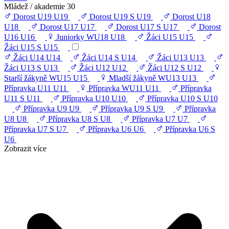
Mládež / akademie
30
Dorost U19
U19
Dorost U19 S
U19
Dorost U18
U18
Dorost U17
U17
Dorost U17 S
U17
Dorost
U16
U16
Juniorky WU18
U18
Žáci U15
U15
Žáci U15 S
U15
Žáci U14
U14
Žáci U14 S
U14
Žáci U13
U13
Žáci U13 S
U13
Žáci U12
U12
Žáci U12 S
U12
Starší žákyně WU15
U15
Mladší žákyně WU13
U13
Přípravka U11
U11
Přípravka WU11
U11
Přípravka
U11 S
U11
Přípravka U10
U10
Přípravka U10 S
U10
Přípravka U9
U9
Přípravka U9 S
U9
Přípravka
U8
U8
Přípravka U8 S
U8
Přípravka U7
U7
Přípravka U7 S
U7
Přípravka U6
U6
Přípravka U6 S
U6
Zobrazit více