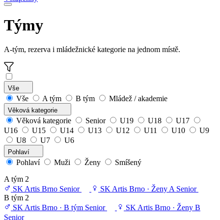
Týmy
A-tým, rezerva i mládežnické kategorie na jednom místě.
Vše
Vše
A tým
B tým
Mládež / akademie
Věková kategorie
Věková kategorie
Senior
U19
U18
U17
U16
U15
U14
U13
U12
U11
U10
U9
U8
U7
U6
Pohlaví
Pohlaví
Muži
Ženy
Smíšený
A tým
2
SK Artis Brno
Senior
SK Artis Brno · Ženy A
Senior
B tým
2
SK Artis Brno · B tým
Senior
SK Artis Brno · Ženy B
Senior