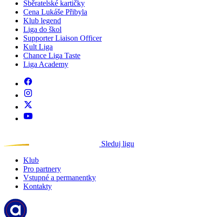
Sběratelské kartičky
Cena Lukáše Přibyla
Klub legend
Liga do škol
Supporter Liaison Officer
Kult Liga
Chance Liga Taste
Liga Academy
Sleduj ligu
Klub
Pro partnery
Vstupné a permanentky
Kontakty