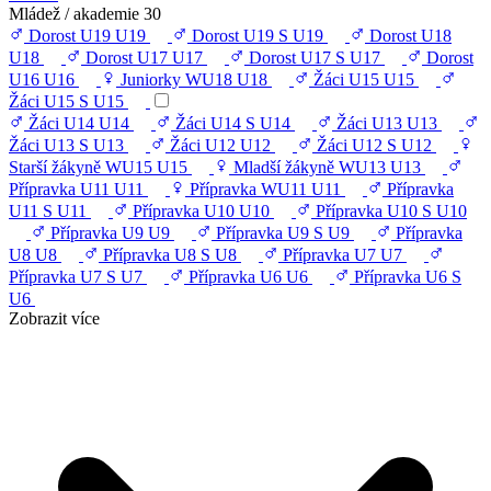
Mládež / akademie
30
Dorost U19
U19
Dorost U19 S
U19
Dorost U18
U18
Dorost U17
U17
Dorost U17 S
U17
Dorost
U16
U16
Juniorky WU18
U18
Žáci U15
U15
Žáci U15 S
U15
Žáci U14
U14
Žáci U14 S
U14
Žáci U13
U13
Žáci U13 S
U13
Žáci U12
U12
Žáci U12 S
U12
Starší žákyně WU15
U15
Mladší žákyně WU13
U13
Přípravka U11
U11
Přípravka WU11
U11
Přípravka
U11 S
U11
Přípravka U10
U10
Přípravka U10 S
U10
Přípravka U9
U9
Přípravka U9 S
U9
Přípravka
U8
U8
Přípravka U8 S
U8
Přípravka U7
U7
Přípravka U7 S
U7
Přípravka U6
U6
Přípravka U6 S
U6
Zobrazit více