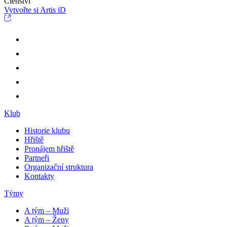
Členství
Vytvořte si Artis iD
Klub
Historie klubu
Hřiště
Pronájem hřiště
Partneři
Organizační struktura
Kontakty
Týmy
A tým – Muži
A tým – Ženy