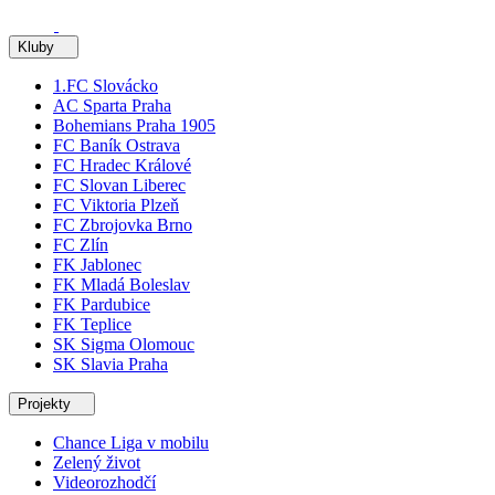
Kluby
1.FC Slovácko
AC Sparta Praha
Bohemians Praha 1905
FC Baník Ostrava
FC Hradec Králové
FC Slovan Liberec
FC Viktoria Plzeň
FC Zbrojovka Brno
FC Zlín
FK Jablonec
FK Mladá Boleslav
FK Pardubice
FK Teplice
SK Sigma Olomouc
SK Slavia Praha
Projekty
Chance Liga v mobilu
Zelený život
Videorozhodčí