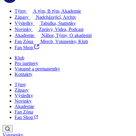
Týmy
A tým, B tým, Akademie
Zápasy
Nadcházející, Archiv
Výsledky
Tabulka, Statistiky
Novinky
Zprávy, Videa, Podcast
Akademie
Nábor, Týmy, O akademii
Fan Zóna
Merch, Vstupenky, Klub
Fan Shop
Klub
Pro partnery
Vstupné a permanentky
Kontakty
Týmy
Zápasy
Výsledky
Novinky
Akademie
Fan Zóna
Fan Shop
Vstupenky