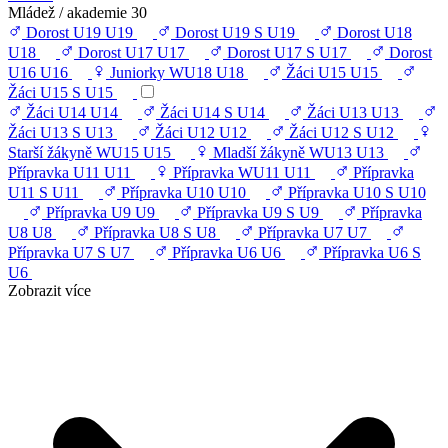
Mládež / akademie
30
Dorost U19
U19
Dorost U19 S
U19
Dorost U18
U18
Dorost U17
U17
Dorost U17 S
U17
Dorost
U16
U16
Juniorky WU18
U18
Žáci U15
U15
Žáci U15 S
U15
Žáci U14
U14
Žáci U14 S
U14
Žáci U13
U13
Žáci U13 S
U13
Žáci U12
U12
Žáci U12 S
U12
Starší žákyně WU15
U15
Mladší žákyně WU13
U13
Přípravka U11
U11
Přípravka WU11
U11
Přípravka
U11 S
U11
Přípravka U10
U10
Přípravka U10 S
U10
Přípravka U9
U9
Přípravka U9 S
U9
Přípravka
U8
U8
Přípravka U8 S
U8
Přípravka U7
U7
Přípravka U7 S
U7
Přípravka U6
U6
Přípravka U6 S
U6
Zobrazit více