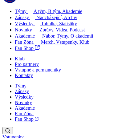
Týmy
A tým, B tým, Akademie
Zápasy
Nadcházející, Archiv
Výsledky
Tabulka, Statistiky
Novinky
Zprávy, Videa, Podcast
Akademie
Nábor, Týmy, O akademii
Fan Zóna
Merch, Vstupenky, Klub
Fan Shop
Klub
Pro partnery
Vstupné a permanentky
Kontakty
Týmy
Zápasy
Výsledky
Novinky
Akademie
Fan Zóna
Fan Shop
Vstupenky