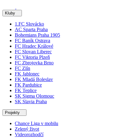
Kluby
1.FC Slovácko
AC Sparta Praha
Bohemians Praha 1905
FC Baník Ostrava
FC Hradec Králové
FC Slovan Liberec
FC Viktoria Plzeň
FC Zbrojovka Brno
FC Zlín
FK Jablonec
FK Mladá Boleslav
FK Pardubice
FK Teplice
SK Sigma Olomouc
SK Slavia Praha
Projekty
Chance Liga v mobilu
Zelený život
Videorozhodčí