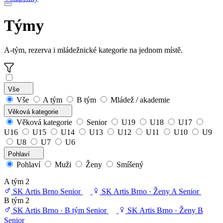
Týmy
A-tým, rezerva i mládežnické kategorie na jednom místě.
Vše
Vše
A tým
B tým
Mládež / akademie
Věková kategorie
Věková kategorie
Senior
U19
U18
U17
U16
U15
U14
U13
U12
U11
U10
U9
U8
U7
U6
Pohlaví
Pohlaví
Muži
Ženy
Smíšený
A tým
2
SK Artis Brno
Senior
SK Artis Brno · Ženy A
Senior
B tým
2
SK Artis Brno · B tým
Senior
SK Artis Brno · Ženy B
Senior