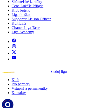
Sběratelské kartičky
Cena Lukáše Přibyla
Klub legend
Liga do škol
Supporter Liaison Officer
Kult Liga
Chance Liga Taste
Liga Academy
Sleduj ligu
Klub
Pro partnery
Vstupné a permanentky
Kontakty