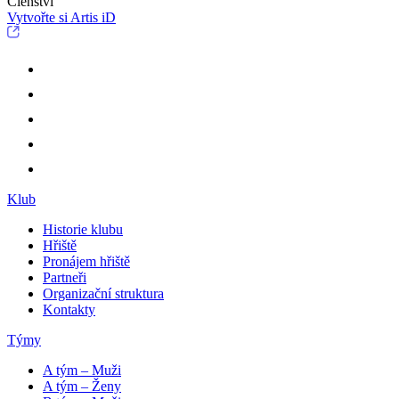
Členství
Vytvořte si Artis iD
Klub
Historie klubu
Hřiště
Pronájem hřiště
Partneři
Organizační struktura
Kontakty
Týmy
A tým – Muži
A tým – Ženy