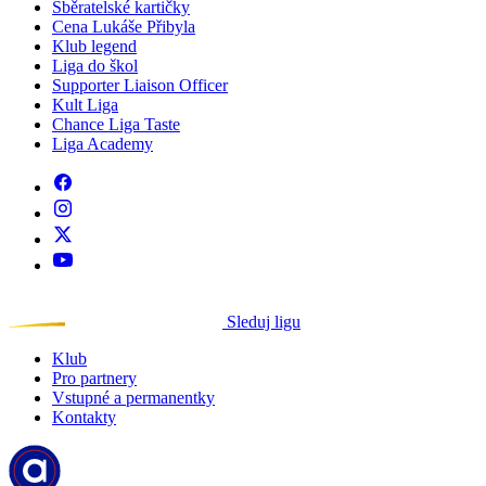
Sběratelské kartičky
Cena Lukáše Přibyla
Klub legend
Liga do škol
Supporter Liaison Officer
Kult Liga
Chance Liga Taste
Liga Academy
Sleduj ligu
Klub
Pro partnery
Vstupné a permanentky
Kontakty