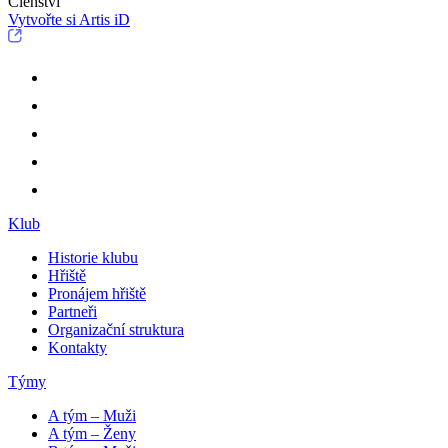
Členství
Vytvořte si Artis iD
Klub
Historie klubu
Hřiště
Pronájem hřiště
Partneři
Organizační struktura
Kontakty
Týmy
A tým – Muži
A tým – Ženy