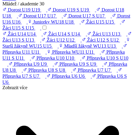
Mládež / akademie
30
Dorost U19
U19
Dorost U19 S
U19
Dorost U18
U18
Dorost U17
U17
Dorost U17 S
U17
Dorost
U16
U16
Juniorky WU18
U18
Žáci U15
U15
Žáci U15 S
U15
Žáci U14
U14
Žáci U14 S
U14
Žáci U13
U13
Žáci U13 S
U13
Žáci U12
U12
Žáci U12 S
U12
Starší žákyně WU15
U15
Mladší žákyně WU13
U13
Přípravka U11
U11
Přípravka WU11
U11
Přípravka
U11 S
U11
Přípravka U10
U10
Přípravka U10 S
U10
Přípravka U9
U9
Přípravka U9 S
U9
Přípravka
U8
U8
Přípravka U8 S
U8
Přípravka U7
U7
Přípravka U7 S
U7
Přípravka U6
U6
Přípravka U6 S
U6
Zobrazit více