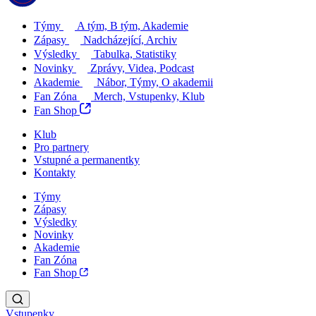
Týmy
A tým, B tým, Akademie
Zápasy
Nadcházející, Archiv
Výsledky
Tabulka, Statistiky
Novinky
Zprávy, Videa, Podcast
Akademie
Nábor, Týmy, O akademii
Fan Zóna
Merch, Vstupenky, Klub
Fan Shop
Klub
Pro partnery
Vstupné a permanentky
Kontakty
Týmy
Zápasy
Výsledky
Novinky
Akademie
Fan Zóna
Fan Shop
Vstupenky