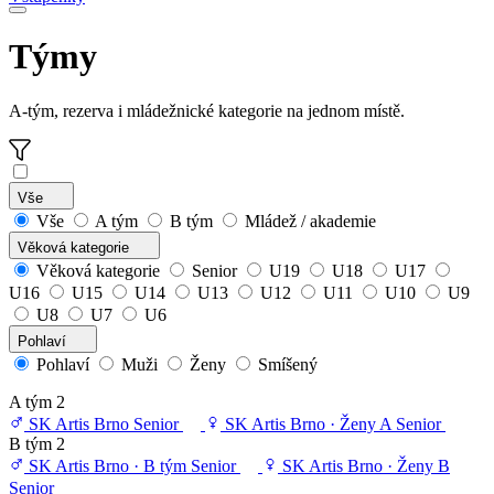
Týmy
A-tým, rezerva i mládežnické kategorie na jednom místě.
Vše
Vše
A tým
B tým
Mládež / akademie
Věková kategorie
Věková kategorie
Senior
U19
U18
U17
U16
U15
U14
U13
U12
U11
U10
U9
U8
U7
U6
Pohlaví
Pohlaví
Muži
Ženy
Smíšený
A tým
2
SK Artis Brno
Senior
SK Artis Brno · Ženy A
Senior
B tým
2
SK Artis Brno · B tým
Senior
SK Artis Brno · Ženy B
Senior