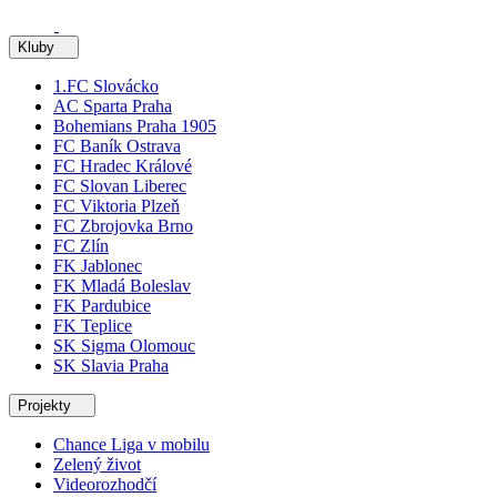
Kluby
1.FC Slovácko
AC Sparta Praha
Bohemians Praha 1905
FC Baník Ostrava
FC Hradec Králové
FC Slovan Liberec
FC Viktoria Plzeň
FC Zbrojovka Brno
FC Zlín
FK Jablonec
FK Mladá Boleslav
FK Pardubice
FK Teplice
SK Sigma Olomouc
SK Slavia Praha
Projekty
Chance Liga v mobilu
Zelený život
Videorozhodčí