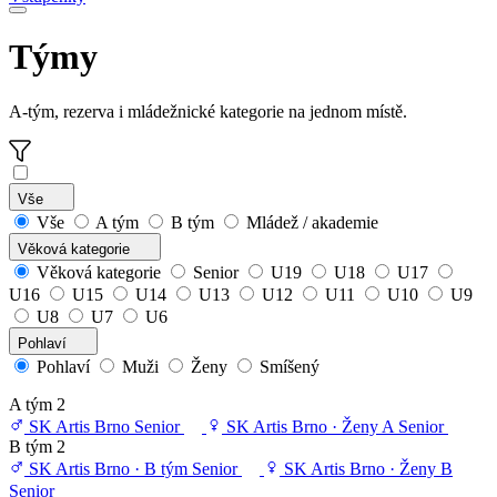
Týmy
A-tým, rezerva i mládežnické kategorie na jednom místě.
Vše
Vše
A tým
B tým
Mládež / akademie
Věková kategorie
Věková kategorie
Senior
U19
U18
U17
U16
U15
U14
U13
U12
U11
U10
U9
U8
U7
U6
Pohlaví
Pohlaví
Muži
Ženy
Smíšený
A tým
2
SK Artis Brno
Senior
SK Artis Brno · Ženy A
Senior
B tým
2
SK Artis Brno · B tým
Senior
SK Artis Brno · Ženy B
Senior