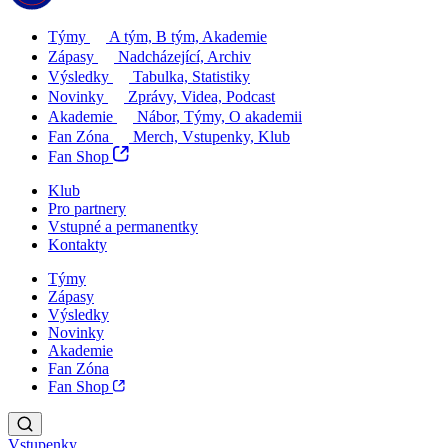
Týmy
A tým, B tým, Akademie
Zápasy
Nadcházející, Archiv
Výsledky
Tabulka, Statistiky
Novinky
Zprávy, Videa, Podcast
Akademie
Nábor, Týmy, O akademii
Fan Zóna
Merch, Vstupenky, Klub
Fan Shop
Klub
Pro partnery
Vstupné a permanentky
Kontakty
Týmy
Zápasy
Výsledky
Novinky
Akademie
Fan Zóna
Fan Shop
Vstupenky