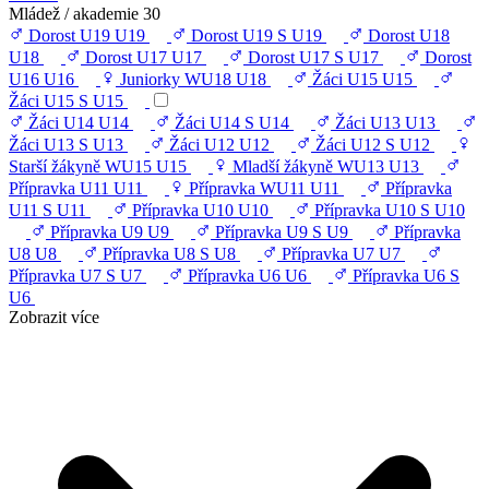
Mládež / akademie
30
Dorost U19
U19
Dorost U19 S
U19
Dorost U18
U18
Dorost U17
U17
Dorost U17 S
U17
Dorost
U16
U16
Juniorky WU18
U18
Žáci U15
U15
Žáci U15 S
U15
Žáci U14
U14
Žáci U14 S
U14
Žáci U13
U13
Žáci U13 S
U13
Žáci U12
U12
Žáci U12 S
U12
Starší žákyně WU15
U15
Mladší žákyně WU13
U13
Přípravka U11
U11
Přípravka WU11
U11
Přípravka
U11 S
U11
Přípravka U10
U10
Přípravka U10 S
U10
Přípravka U9
U9
Přípravka U9 S
U9
Přípravka
U8
U8
Přípravka U8 S
U8
Přípravka U7
U7
Přípravka U7 S
U7
Přípravka U6
U6
Přípravka U6 S
U6
Zobrazit více