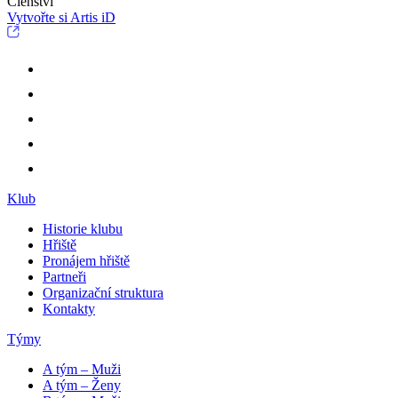
Členství
Vytvořte si Artis iD
Klub
Historie klubu
Hřiště
Pronájem hřiště
Partneři
Organizační struktura
Kontakty
Týmy
A tým – Muži
A tým – Ženy