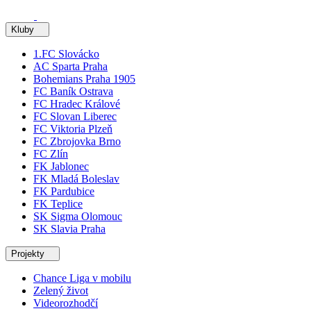
Kluby
1.FC Slovácko
AC Sparta Praha
Bohemians Praha 1905
FC Baník Ostrava
FC Hradec Králové
FC Slovan Liberec
FC Viktoria Plzeň
FC Zbrojovka Brno
FC Zlín
FK Jablonec
FK Mladá Boleslav
FK Pardubice
FK Teplice
SK Sigma Olomouc
SK Slavia Praha
Projekty
Chance Liga v mobilu
Zelený život
Videorozhodčí