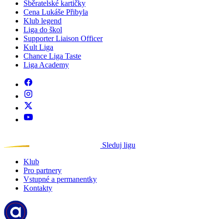
Sběratelské kartičky
Cena Lukáše Přibyla
Klub legend
Liga do škol
Supporter Liaison Officer
Kult Liga
Chance Liga Taste
Liga Academy
Sleduj ligu
Klub
Pro partnery
Vstupné a permanentky
Kontakty