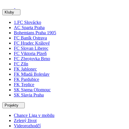
Kluby
1.FC Slovácko
AC Sparta Praha
Bohemians Praha 1905
FC Baník Ostrava
FC Hradec Králové
FC Slovan Liberec
FC Viktoria Plzeň
FC Zbrojovka Brno
FC Zlín
FK Jablonec
FK Mladá Boleslav
FK Pardubice
FK Teplice
SK Sigma Olomouc
SK Slavia Praha
Projekty
Chance Liga v mobilu
Zelený život
Videorozhodčí