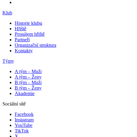
Klub
Historie klubu
Hřiště
Pronájem hřiště
Partneři
Organizační struktura
Kontakty
Týmy
A tým – Muži
A tým – Ženy
B tým – Muži
B tým – Ženy
Akademie
Sociální sítě
Facebook
Instagram
YouTube
TikTok
X