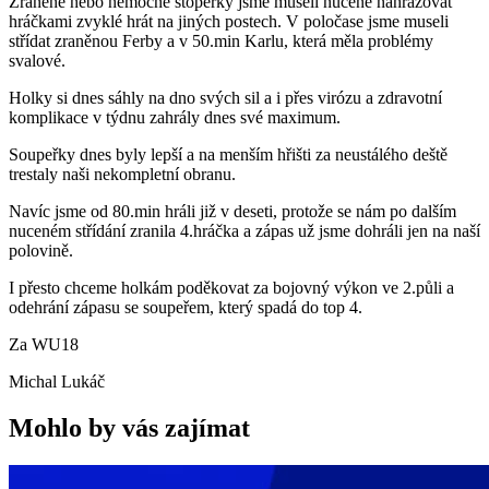
Zraněné nebo nemocné stoperky jsme museli nuceně nahrazovat
hráčkami zvyklé hrát na jiných postech. V poločase jsme museli
střídat zraněnou Ferby a v 50.min Karlu, která měla problémy
svalové.
Holky si dnes sáhly na dno svých sil a i přes virózu a zdravotní
komplikace v týdnu zahrály dnes své maximum.
Soupeřky dnes byly lepší a na menším hřišti za neustálého deště
trestaly naši nekompletní obranu.
Navíc jsme od 80.min hráli již v deseti, protože se nám po dalším
nuceném střídání zranila 4.hráčka a zápas už jsme dohráli jen na naší
polovině.
I přesto chceme holkám poděkovat za bojovný výkon ve 2.půli a
odehrání zápasu se soupeřem, který spadá do top 4.
Za WU18
Michal Lukáč
Mohlo by vás zajímat