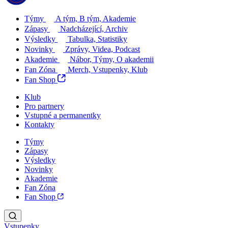
Týmy
A tým, B tým, Akademie
Zápasy
Nadcházející, Archiv
Výsledky
Tabulka, Statistiky
Novinky
Zprávy, Videa, Podcast
Akademie
Nábor, Týmy, O akademii
Fan Zóna
Merch, Vstupenky, Klub
Fan Shop
Klub
Pro partnery
Vstupné a permanentky
Kontakty
Týmy
Zápasy
Výsledky
Novinky
Akademie
Fan Zóna
Fan Shop
Vstupenky