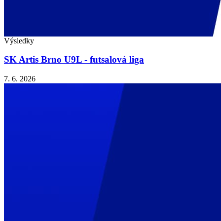
Výsledky
SK Artis Brno U9L - futsalová liga
7. 6. 2026