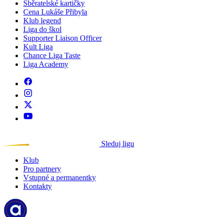
Sběratelské kartičky
Cena Lukáše Přibyla
Klub legend
Liga do škol
Supporter Liaison Officer
Kult Liga
Chance Liga Taste
Liga Academy
Sleduj ligu
Klub
Pro partnery
Vstupné a permanentky
Kontakty