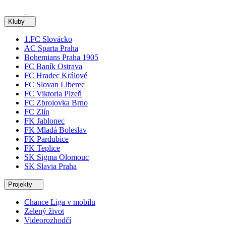
Kluby
1.FC Slovácko
AC Sparta Praha
Bohemians Praha 1905
FC Baník Ostrava
FC Hradec Králové
FC Slovan Liberec
FC Viktoria Plzeň
FC Zbrojovka Brno
FC Zlín
FK Jablonec
FK Mladá Boleslav
FK Pardubice
FK Teplice
SK Sigma Olomouc
SK Slavia Praha
Projekty
Chance Liga v mobilu
Zelený život
Videorozhodčí