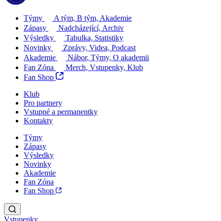
Týmy
A tým, B tým, Akademie
Zápasy
Nadcházející, Archiv
Výsledky
Tabulka, Statistiky
Novinky
Zprávy, Videa, Podcast
Akademie
Nábor, Týmy, O akademii
Fan Zóna
Merch, Vstupenky, Klub
Fan Shop
Klub
Pro partnery
Vstupné a permanentky
Kontakty
Týmy
Zápasy
Výsledky
Novinky
Akademie
Fan Zóna
Fan Shop
Vstupenky