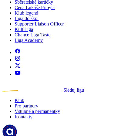
Sběratelské kartičky
Cena Lukáše Přibyla
Klub legend
Liga do škol
Supporter Liaison Officer
Kult Liga
Chance Liga Taste
Liga Academy
Sleduj ligu
Klub
Pro partnery
Vstupné a permanentky
Kontakty