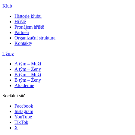
Klub
Historie klubu
Hřiště
Pronájem hřiště
Partneři
Organizační struktura
Kontakty
Týmy
A tým – Muži
A tým – Ženy
B tým – Muži
B tým – Ženy
Akademie
Sociální sítě
Facebook
Instagram
YouTube
TikTok
X