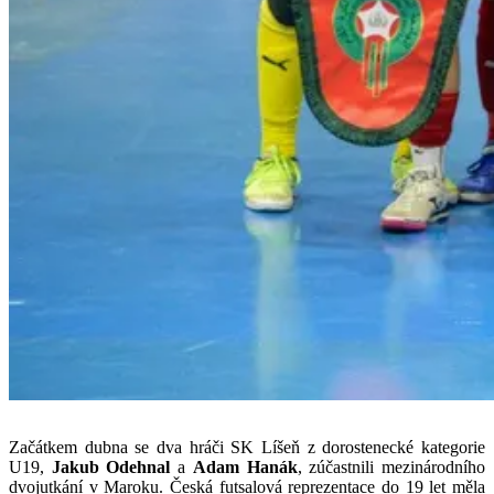
Začátkem dubna se dva hráči SK Líšeň z dorostenecké kategorie
U19,
Jakub Odehnal
a
Adam Hanák
, zúčastnili mezinárodního
dvojutkání v Maroku. Česká futsalová reprezentace do 19 let měla