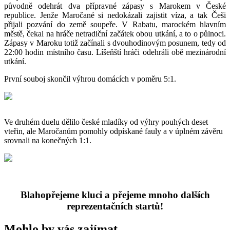
původně odehrát dva přípravné zápasy s Marokem v České
republice. Jenže Maročané si nedokázali zajistit víza, a tak Češi
přijali pozvání do země soupeře. V Rabatu, marockém hlavním
městě, čekal na hráče netradiční začátek obou utkání, a to o půlnoci.
Zápasy v Maroku totiž začínali s dvouhodinovým posunem, tedy od
22:00 hodin místního času. Líšeňští hráči odehráli obě mezinárodní
utkání.
První souboj skončil výhrou domácích v poměru 5:1.
Ve druhém duelu dělilo české mladíky od výhry pouhých deset
vteřin, ale Maročanům pomohly odpískané fauly a v úplném závěru
srovnali na konečných 1:1.
Blahopřejeme kluci a přejeme mnoho dalších
reprezentačních startů!
Mohlo by vás zajímat