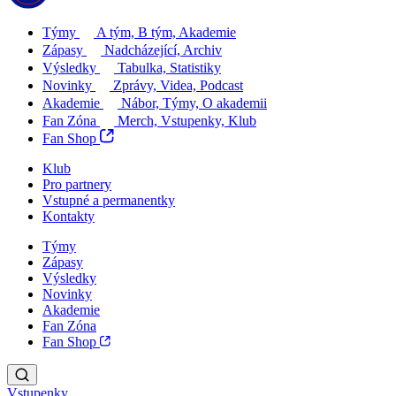
Týmy
A tým, B tým, Akademie
Zápasy
Nadcházející, Archiv
Výsledky
Tabulka, Statistiky
Novinky
Zprávy, Videa, Podcast
Akademie
Nábor, Týmy, O akademii
Fan Zóna
Merch, Vstupenky, Klub
Fan Shop
Klub
Pro partnery
Vstupné a permanentky
Kontakty
Týmy
Zápasy
Výsledky
Novinky
Akademie
Fan Zóna
Fan Shop
Vstupenky