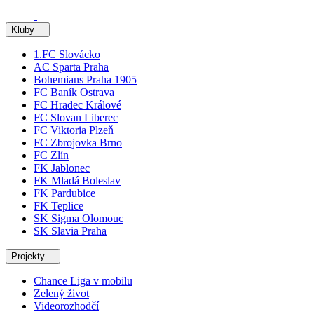
Kluby
1.FC Slovácko
AC Sparta Praha
Bohemians Praha 1905
FC Baník Ostrava
FC Hradec Králové
FC Slovan Liberec
FC Viktoria Plzeň
FC Zbrojovka Brno
FC Zlín
FK Jablonec
FK Mladá Boleslav
FK Pardubice
FK Teplice
SK Sigma Olomouc
SK Slavia Praha
Projekty
Chance Liga v mobilu
Zelený život
Videorozhodčí