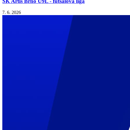
SK Artis Brno U9L - futsalová liga
7. 6. 2026