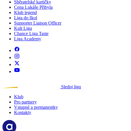
Sběratelské kartičky
Cena Lukáše Přibyla
Klub legend
Liga do škol
Supporter Liaison Officer
Kult Liga
Chance Liga Taste
Liga Academy
Sleduj ligu
Klub
Pro partnery
Vstupné a permanentky
Kontakty