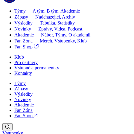
Týmy
A tým, B tým, Akademie
Zápasy
Nadcházející, Archiv
Výsledky
Tabulka, Statistiky
Novinky
Zprávy, Videa, Podcast
Akademie
Nábor, Týmy, O akademii
Fan Zóna
Merch, Vstupenky, Klub
Fan Shop
Klub
Pro partnery
Vstupné a permanentky
Kontakty
Týmy
Zápasy
Výsledky
Novinky
Akademie
Fan Zóna
Fan Shop
Vstupenky