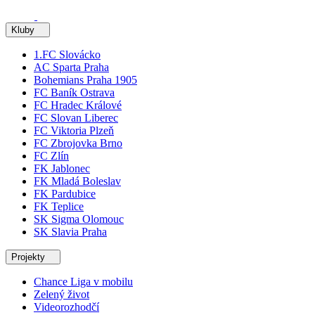
Kluby
1.FC Slovácko
AC Sparta Praha
Bohemians Praha 1905
FC Baník Ostrava
FC Hradec Králové
FC Slovan Liberec
FC Viktoria Plzeň
FC Zbrojovka Brno
FC Zlín
FK Jablonec
FK Mladá Boleslav
FK Pardubice
FK Teplice
SK Sigma Olomouc
SK Slavia Praha
Projekty
Chance Liga v mobilu
Zelený život
Videorozhodčí