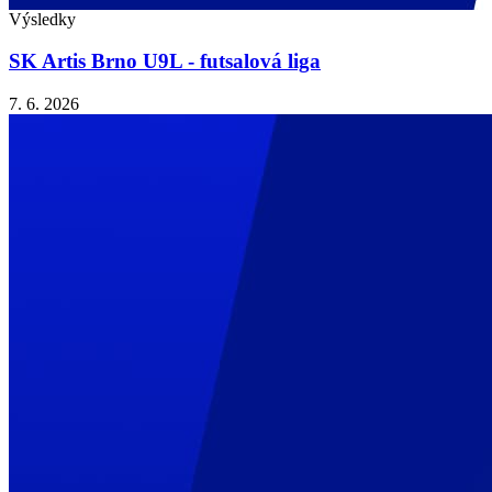
Výsledky
SK Artis Brno U9L - futsalová liga
7. 6. 2026