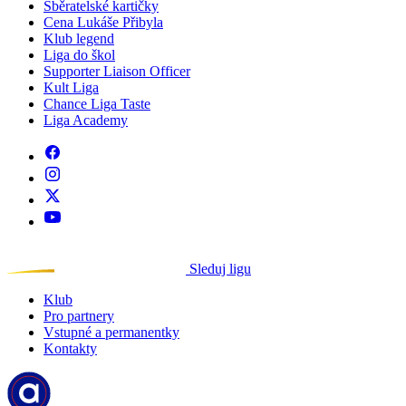
Sběratelské kartičky
Cena Lukáše Přibyla
Klub legend
Liga do škol
Supporter Liaison Officer
Kult Liga
Chance Liga Taste
Liga Academy
Sleduj ligu
Klub
Pro partnery
Vstupné a permanentky
Kontakty