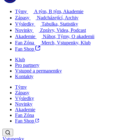
Týmy
A tým, B tým, Akademie
Zápasy
Nadcházející, Archiv
Výsledky
Tabulka, Statistiky
Novinky
Zprávy, Videa, Podcast
Akademie
Nábor, Týmy, O akademii
Fan Zóna
Merch, Vstupenky, Klub
Fan Shop
Klub
Pro partnery
Vstupné a permanentky
Kontakty
Týmy
Zápasy
Výsledky
Novinky
Akademie
Fan Zóna
Fan Shop
Vstupenky