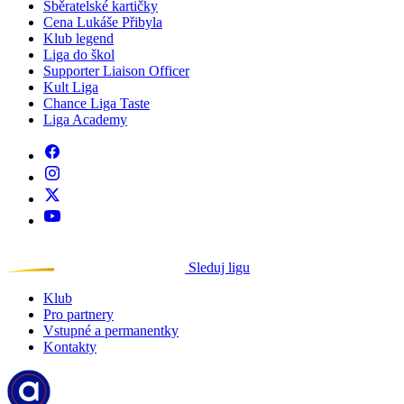
Sběratelské kartičky
Cena Lukáše Přibyla
Klub legend
Liga do škol
Supporter Liaison Officer
Kult Liga
Chance Liga Taste
Liga Academy
Sleduj ligu
Klub
Pro partnery
Vstupné a permanentky
Kontakty