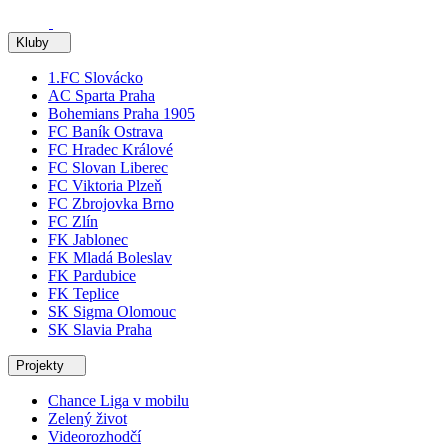
Kluby
1.FC Slovácko
AC Sparta Praha
Bohemians Praha 1905
FC Baník Ostrava
FC Hradec Králové
FC Slovan Liberec
FC Viktoria Plzeň
FC Zbrojovka Brno
FC Zlín
FK Jablonec
FK Mladá Boleslav
FK Pardubice
FK Teplice
SK Sigma Olomouc
SK Slavia Praha
Projekty
Chance Liga v mobilu
Zelený život
Videorozhodčí