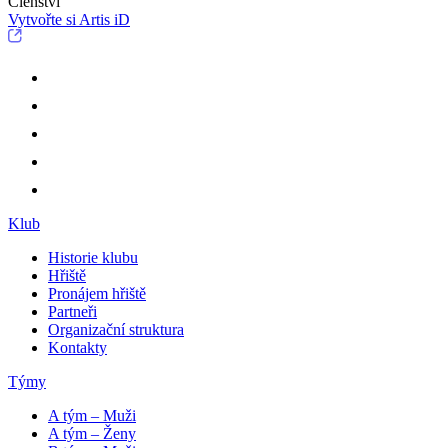
Členství
Vytvořte si Artis iD
Klub
Historie klubu
Hřiště
Pronájem hřiště
Partneři
Organizační struktura
Kontakty
Týmy
A tým – Muži
A tým – Ženy