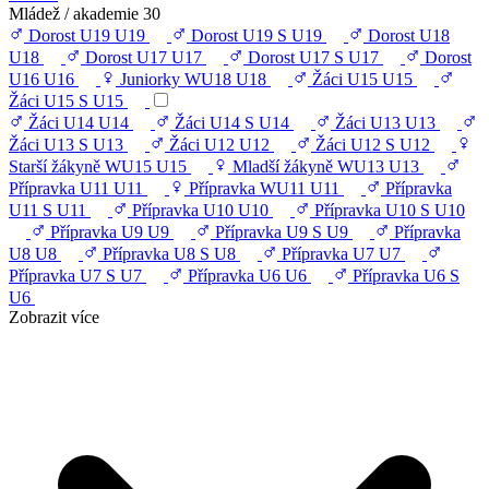
Mládež / akademie
30
Dorost U19
U19
Dorost U19 S
U19
Dorost U18
U18
Dorost U17
U17
Dorost U17 S
U17
Dorost
U16
U16
Juniorky WU18
U18
Žáci U15
U15
Žáci U15 S
U15
Žáci U14
U14
Žáci U14 S
U14
Žáci U13
U13
Žáci U13 S
U13
Žáci U12
U12
Žáci U12 S
U12
Starší žákyně WU15
U15
Mladší žákyně WU13
U13
Přípravka U11
U11
Přípravka WU11
U11
Přípravka
U11 S
U11
Přípravka U10
U10
Přípravka U10 S
U10
Přípravka U9
U9
Přípravka U9 S
U9
Přípravka
U8
U8
Přípravka U8 S
U8
Přípravka U7
U7
Přípravka U7 S
U7
Přípravka U6
U6
Přípravka U6 S
U6
Zobrazit více