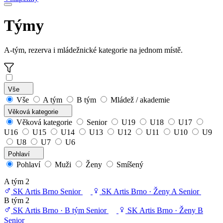
Týmy
A-tým, rezerva i mládežnické kategorie na jednom místě.
Vše
Vše
A tým
B tým
Mládež / akademie
Věková kategorie
Věková kategorie
Senior
U19
U18
U17
U16
U15
U14
U13
U12
U11
U10
U9
U8
U7
U6
Pohlaví
Pohlaví
Muži
Ženy
Smíšený
A tým
2
SK Artis Brno
Senior
SK Artis Brno · Ženy A
Senior
B tým
2
SK Artis Brno · B tým
Senior
SK Artis Brno · Ženy B
Senior