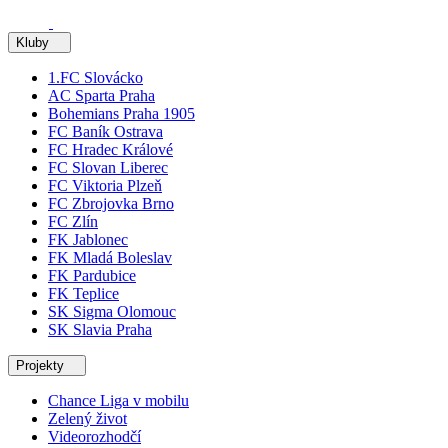
Kluby
1.FC Slovácko
AC Sparta Praha
Bohemians Praha 1905
FC Baník Ostrava
FC Hradec Králové
FC Slovan Liberec
FC Viktoria Plzeň
FC Zbrojovka Brno
FC Zlín
FK Jablonec
FK Mladá Boleslav
FK Pardubice
FK Teplice
SK Sigma Olomouc
SK Slavia Praha
Projekty
Chance Liga v mobilu
Zelený život
Videorozhodčí