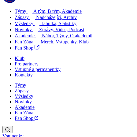
Týmy
A tým, B tým, Akademie
Zápasy
Nadcházející, Archiv
Výsledky
Tabulka, Statistiky
Novinky
Zprávy, Videa, Podcast
Akademie
Nábor, Týmy, O akademii
Fan Zóna
Merch, Vstupenky, Klub
Fan Shop
Klub
Pro partnery
Vstupné a permanentky
Kontakty
Týmy
Zápasy
Výsledky
Novinky
Akademie
Fan Zóna
Fan Shop
Vstupenky