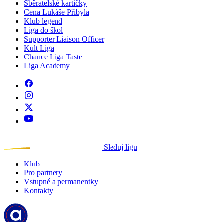
Sběratelské kartičky
Cena Lukáše Přibyla
Klub legend
Liga do škol
Supporter Liaison Officer
Kult Liga
Chance Liga Taste
Liga Academy
Sleduj ligu
Klub
Pro partnery
Vstupné a permanentky
Kontakty