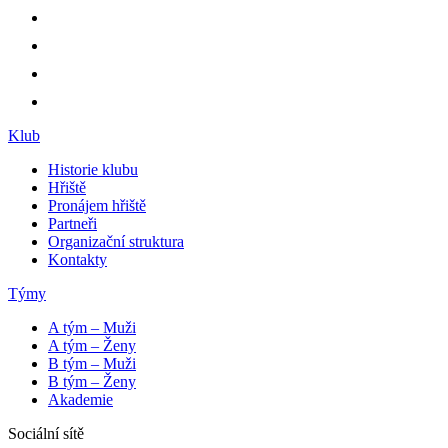
Klub
Historie klubu
Hřiště
Pronájem hřiště
Partneři
Organizační struktura
Kontakty
Týmy
A tým – Muži
A tým – Ženy
B tým – Muži
B tým – Ženy
Akademie
Sociální sítě