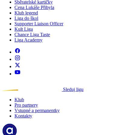
Sběratelské kartičky
Cena Lukáše Přibyla
Klub legend
Liga do škol
Supporter Liaison Officer
Kult Liga
Chance Liga Taste
Liga Academy
Sleduj ligu
Klub
Pro partnery
Vstupné a permanentky
Kontakty