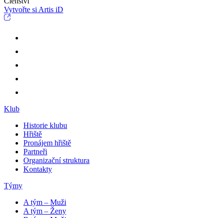
Členství
Vytvořte si Artis iD
Klub
Historie klubu
Hřiště
Pronájem hřiště
Partneři
Organizační struktura
Kontakty
Týmy
A tým – Muži
A tým – Ženy