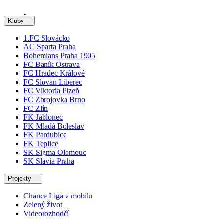
Kluby
1.FC Slovácko
AC Sparta Praha
Bohemians Praha 1905
FC Baník Ostrava
FC Hradec Králové
FC Slovan Liberec
FC Viktoria Plzeň
FC Zbrojovka Brno
FC Zlín
FK Jablonec
FK Mladá Boleslav
FK Pardubice
FK Teplice
SK Sigma Olomouc
SK Slavia Praha
Projekty
Chance Liga v mobilu
Zelený život
Videorozhodčí