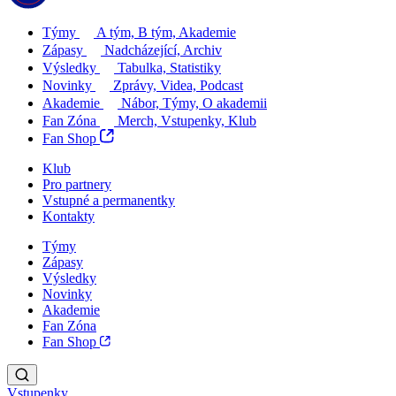
Týmy
A tým, B tým, Akademie
Zápasy
Nadcházející, Archiv
Výsledky
Tabulka, Statistiky
Novinky
Zprávy, Videa, Podcast
Akademie
Nábor, Týmy, O akademii
Fan Zóna
Merch, Vstupenky, Klub
Fan Shop
Klub
Pro partnery
Vstupné a permanentky
Kontakty
Týmy
Zápasy
Výsledky
Novinky
Akademie
Fan Zóna
Fan Shop
Vstupenky