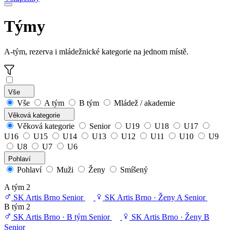
Týmy
A-tým, rezerva i mládežnické kategorie na jednom místě.
Vše
Vše
A tým
B tým
Mládež / akademie
Věková kategorie
Věková kategorie
Senior
U19
U18
U17
U16
U15
U14
U13
U12
U11
U10
U9
U8
U7
U6
Pohlaví
Pohlaví
Muži
Ženy
Smíšený
A tým
2
SK Artis Brno
Senior
SK Artis Brno · Ženy A
Senior
B tým
2
SK Artis Brno · B tým
Senior
SK Artis Brno · Ženy B
Senior