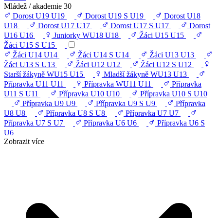
Mládež / akademie
30
Dorost U19
U19
Dorost U19 S
U19
Dorost U18
U18
Dorost U17
U17
Dorost U17 S
U17
Dorost
U16
U16
Juniorky WU18
U18
Žáci U15
U15
Žáci U15 S
U15
Žáci U14
U14
Žáci U14 S
U14
Žáci U13
U13
Žáci U13 S
U13
Žáci U12
U12
Žáci U12 S
U12
Starší žákyně WU15
U15
Mladší žákyně WU13
U13
Přípravka U11
U11
Přípravka WU11
U11
Přípravka
U11 S
U11
Přípravka U10
U10
Přípravka U10 S
U10
Přípravka U9
U9
Přípravka U9 S
U9
Přípravka
U8
U8
Přípravka U8 S
U8
Přípravka U7
U7
Přípravka U7 S
U7
Přípravka U6
U6
Přípravka U6 S
U6
Zobrazit více