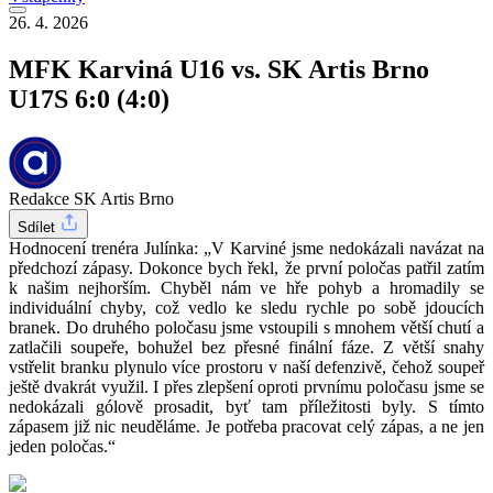
26. 4. 2026
MFK Karviná U16 vs. SK Artis Brno
U17S 6:0 (4:0)
Redakce SK Artis Brno
Sdílet
Hodnocení trenéra Julínka: „V Karviné jsme nedokázali navázat na
předchozí zápasy. Dokonce bych řekl, že první poločas patřil zatím
k našim nejhorším. Chyběl nám ve hře pohyb a hromadily se
individuální chyby, což vedlo ke sledu rychle po sobě jdoucích
branek. Do druhého poločasu jsme vstoupili s mnohem větší chutí a
zatlačili soupeře, bohužel bez přesné finální fáze. Z větší snahy
vstřelit branku plynulo více prostoru v naší defenzivě, čehož soupeř
ještě dvakrát využil. I přes zlepšení oproti prvnímu poločasu jsme se
nedokázali gólově prosadit, byť tam příležitosti byly. S tímto
zápasem již nic neuděláme. Je potřeba pracovat celý zápas, a ne jen
jeden poločas.“