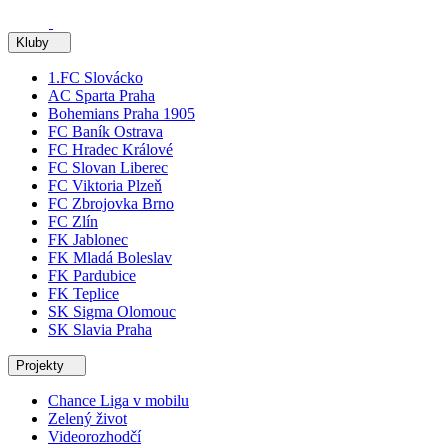
Kluby
1.FC Slovácko
AC Sparta Praha
Bohemians Praha 1905
FC Baník Ostrava
FC Hradec Králové
FC Slovan Liberec
FC Viktoria Plzeň
FC Zbrojovka Brno
FC Zlín
FK Jablonec
FK Mladá Boleslav
FK Pardubice
FK Teplice
SK Sigma Olomouc
SK Slavia Praha
Projekty
Chance Liga v mobilu
Zelený život
Videorozhodčí