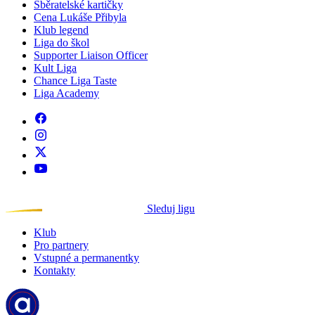
Sběratelské kartičky
Cena Lukáše Přibyla
Klub legend
Liga do škol
Supporter Liaison Officer
Kult Liga
Chance Liga Taste
Liga Academy
Sleduj ligu
Klub
Pro partnery
Vstupné a permanentky
Kontakty