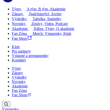
Týmy
A tým, B tým, Akademie
Zápasy
Nadcházející, Archiv
Výsledky
Tabulka, Statistiky
Novinky
Zprávy, Videa, Podcast
Akademie
Nábor, Týmy, O akademii
Fan Zóna
Merch, Vstupenky, Klub
Fan Shop
Klub
Pro partnery
Vstupné a permanentky
Kontakty
Týmy
Zápasy
Výsledky
Novinky
Akademie
Fan Zóna
Fan Shop
Vstupenky