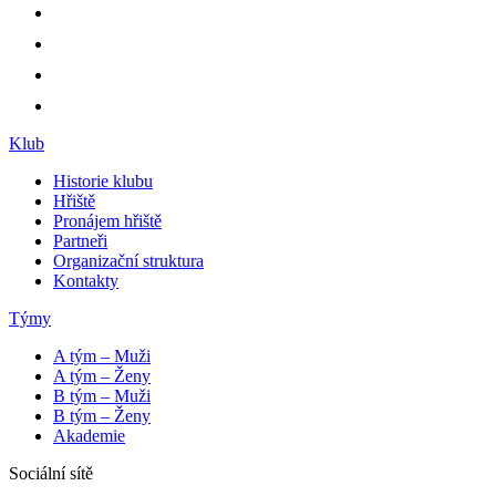
Klub
Historie klubu
Hřiště
Pronájem hřiště
Partneři
Organizační struktura
Kontakty
Týmy
A tým – Muži
A tým – Ženy
B tým – Muži
B tým – Ženy
Akademie
Sociální sítě