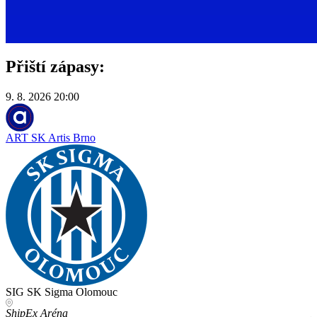
Přiští zápasy:
9. 8. 2026
20:00
1
ART
SK Artis Brno
SIG
SK Sigma Olomouc
ShipEx Aréna
M