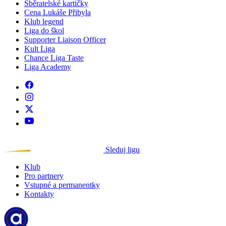
Sběratelské kartičky
Cena Lukáše Přibyla
Klub legend
Liga do škol
Supporter Liaison Officer
Kult Liga
Chance Liga Taste
Liga Academy
Sleduj ligu
Klub
Pro partnery
Vstupné a permanentky
Kontakty