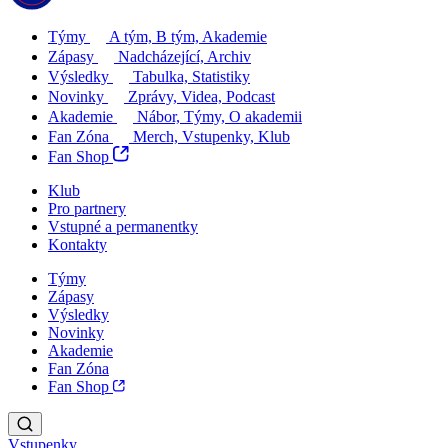
Týmy
A tým, B tým, Akademie
Zápasy
Nadcházející, Archiv
Výsledky
Tabulka, Statistiky
Novinky
Zprávy, Videa, Podcast
Akademie
Nábor, Týmy, O akademii
Fan Zóna
Merch, Vstupenky, Klub
Fan Shop
Klub
Pro partnery
Vstupné a permanentky
Kontakty
Týmy
Zápasy
Výsledky
Novinky
Akademie
Fan Zóna
Fan Shop
Vstupenky