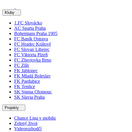
Kluby
1.FC Slovácko
AC Sparta Praha
Bohemians Praha 1905
FC Baník Ostrava
FC Hradec Králové
FC Slovan Liberec
FC Viktoria Plzeň
FC Zbrojovka Brno
FC Zlín
FK Jablonec
FK Mladá Boleslav
FK Pardubice
FK Teplice
SK Sigma Olomouc
SK Slavia Praha
Projekty
Chance Liga v mobilu
Zelený život
Videorozhodčí