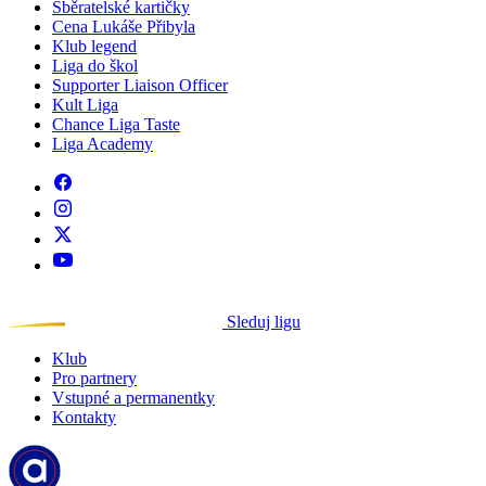
Sběratelské kartičky
Cena Lukáše Přibyla
Klub legend
Liga do škol
Supporter Liaison Officer
Kult Liga
Chance Liga Taste
Liga Academy
Sleduj ligu
Klub
Pro partnery
Vstupné a permanentky
Kontakty