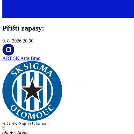
Přiští zápasy:
9. 8. 2026
20:00
1
ART
SK Artis Brno
SIG
SK Sigma Olomouc
ShipEx Aréna
M