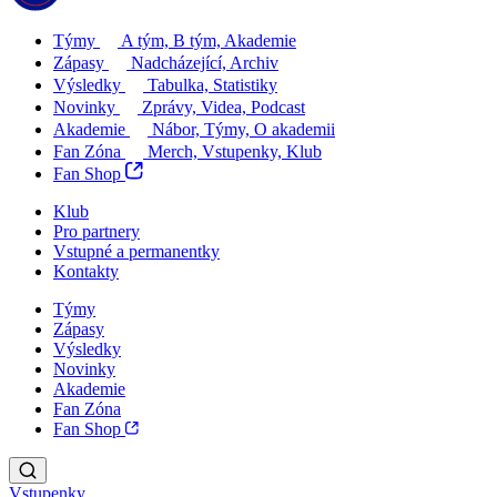
Týmy
A tým, B tým, Akademie
Zápasy
Nadcházející, Archiv
Výsledky
Tabulka, Statistiky
Novinky
Zprávy, Videa, Podcast
Akademie
Nábor, Týmy, O akademii
Fan Zóna
Merch, Vstupenky, Klub
Fan Shop
Klub
Pro partnery
Vstupné a permanentky
Kontakty
Týmy
Zápasy
Výsledky
Novinky
Akademie
Fan Zóna
Fan Shop
Vstupenky