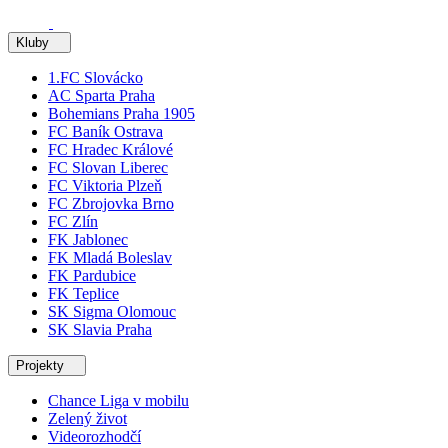
Kluby
1.FC Slovácko
AC Sparta Praha
Bohemians Praha 1905
FC Baník Ostrava
FC Hradec Králové
FC Slovan Liberec
FC Viktoria Plzeň
FC Zbrojovka Brno
FC Zlín
FK Jablonec
FK Mladá Boleslav
FK Pardubice
FK Teplice
SK Sigma Olomouc
SK Slavia Praha
Projekty
Chance Liga v mobilu
Zelený život
Videorozhodčí